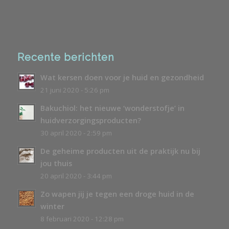
Recente berichten
Wat kersen doen voor je huid en gezondheid
21 juni 2020 - 5:26 pm
Bakuchiol: het nieuwe ‘wonderstofje’ in
huidverzorgingsproducten?
30 april 2020 - 2:59 pm
De geheime producten uit de praktijk nu bij
jou thuis
20 april 2020 - 3:44 pm
Zo wapen jij je tegen een droge huid in de
winter
8 februari 2020 - 12:28 pm