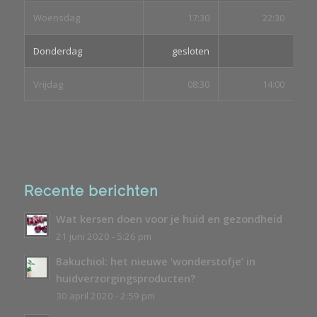
Woensdag
17:30
22:30
Donderdag
gesloten
Vrijdag
08:30
14:00
Recente berichten
Wat kersen doen voor je huid en gezondheid
21 juni 2020 - 5:26 pm
Bakuchiol: het nieuwe ‘wonderstofje’ in
huidverzorgingsproducten?
30 april 2020 - 2:59 pm