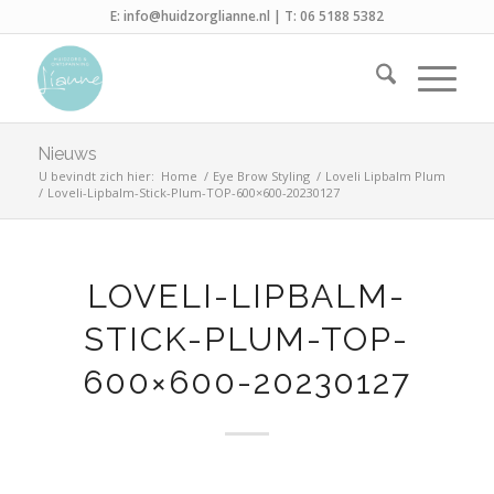
E:
info@huidzorglianne.nl
| T:
06 5188 5382
Nieuws
U bevindt zich hier:
Home
/
Eye Brow Styling
/
Loveli Lipbalm Plum
/
Loveli-Lipbalm-Stick-Plum-TOP-600×600-20230127
LOVELI-LIPBALM-
STICK-PLUM-TOP-
600×600-20230127