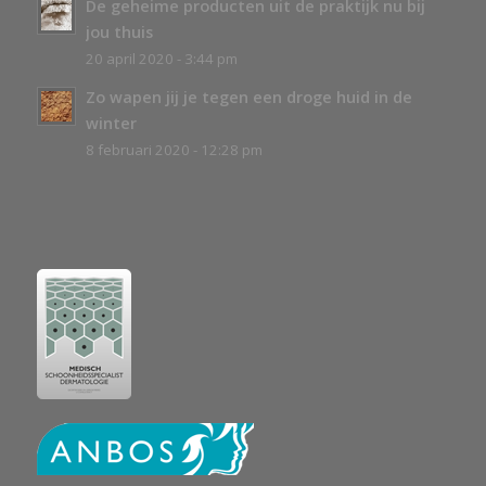
De geheime producten uit de praktijk nu bij
jou thuis
20 april 2020 - 3:44 pm
Zo wapen jij je tegen een droge huid in de
winter
8 februari 2020 - 12:28 pm