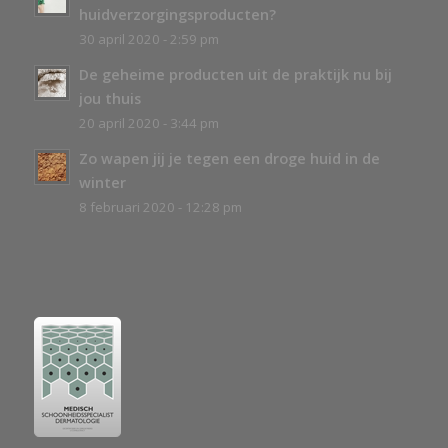
huidverzorgingsproducten?
30 april 2020 - 2:59 pm
De geheime producten uit de praktijk nu bij
jou thuis
20 april 2020 - 3:44 pm
Zo wapen jij je tegen een droge huid in de
winter
8 februari 2020 - 12:28 pm