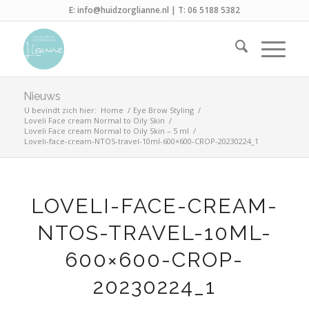
E:
info@huidzorglianne.nl
| T:
06 5188 5382
Nieuws
U bevindt zich hier:
Home
/
Eye Brow Styling
/
Loveli Face cream Normal to Oily Skin
/
Loveli Face cream Normal to Oily Skin – 5 ml
/
Loveli-face-cream-NTOS-travel-10ml-600×600-CROP-20230224_1
LOVELI-FACE-CREAM-
NTOS-TRAVEL-10ML-
600×600-CROP-
20230224_1