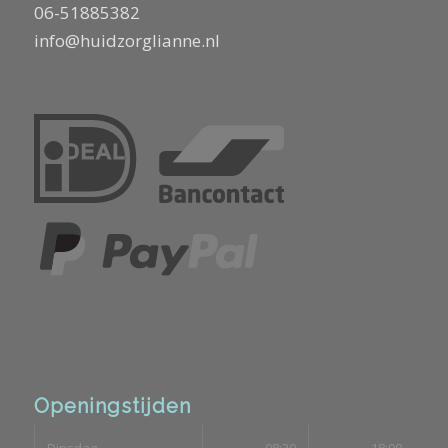
06-51885382
info@huidzorglianne.nl
Openingstijden