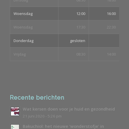
Dinsdag
08:30
18:00
Woensdag
12:00
16:00
Woensdag
17:30
22:30
Donderdag
gesloten
Vrijdag
08:30
14:00
Recente berichten
Wat kersen doen voor je huid en gezondheid
21 juni 2020 - 5:26 pm
Bakuchiol: het nieuwe ‘wonderstofje’ in