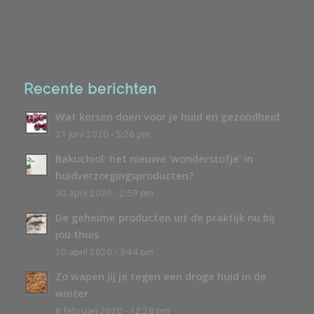
Recente berichten
Wat kersen doen voor je huid en gezondheid
21 juni 2020 - 5:26 pm
Bakuchiol: het nieuwe ‘wonderstofje’ in
huidverzorgingsproducten?
30 april 2020 - 2:59 pm
De geheime producten uit de praktijk nu bij
jou thuis
20 april 2020 - 3:44 pm
Zo wapen jij je tegen een droge huid in de
winter
8 februari 2020 - 12:28 pm