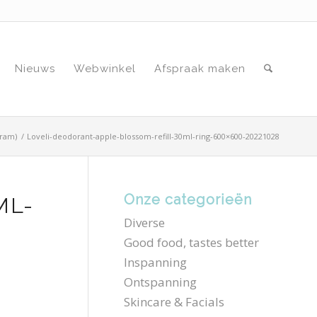
Nieuws
Webwinkel
Afspraak maken
gram)
/
Loveli-deodorant-apple-blossom-refill-30ml-ring-600×600-20221028
Onze categorieën
ML-
Diverse
Good food, tastes better
Inspanning
Ontspanning
Skincare & Facials