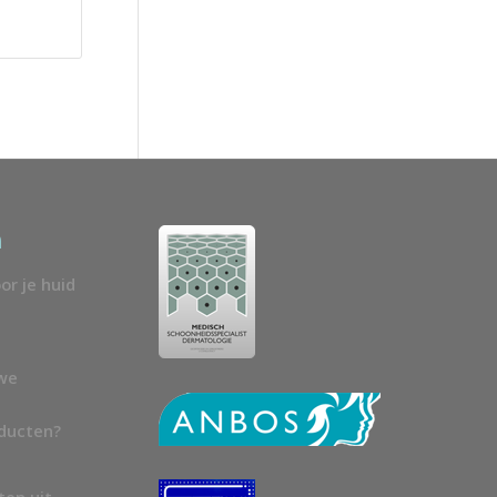
n
or je huid
uwe
oducten?