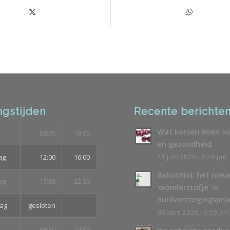
gstijden
Recente berichte
Wat kersen doen vo
08:30
18:00
en gezondheid
21 juni 2020 - 5:26 pm
ag
12:00
16:00
Bakuchiol: het nie
ag
17:30
22:30
‘wonderstofje’ in
huidverzorgingspr
ag
gesloten
30 april 2020 - 2:59 pm
08:30
14:00