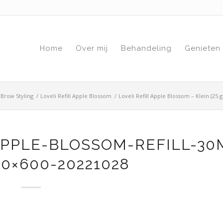
Home
Over mij
Behandeling
Genieten
 Brow Styling
/
Loveli Refill Apple Blossom
/
Loveli Refill Apple Blossom – Klein (25 
PPLE-BLOSSOM-REFILL-30
0×600-20221028