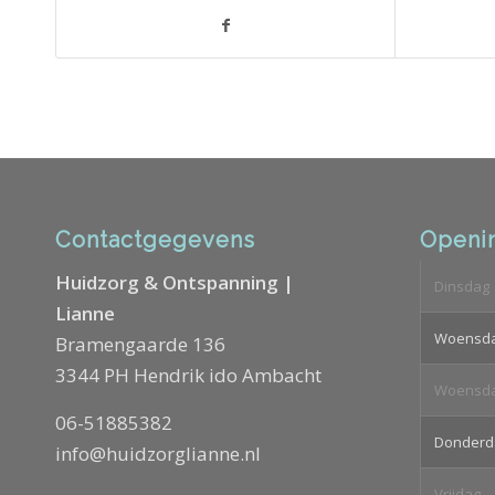
Contactgegevens
Openin
Huidzorg & Ontspanning |
Dinsdag
Lianne
Woensd
Bramengaarde 136
3344 PH Hendrik ido Ambacht
Woensd
06-51885382
Donderd
info@huidzorglianne.nl
Vrijdag