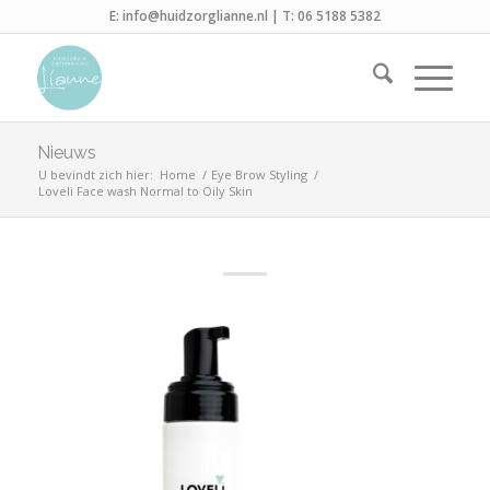
E:
info@huidzorglianne.nl
| T:
06 5188 5382
Nieuws
U bevindt zich hier:
Home
/
Eye Brow Styling
/
Loveli Face wash Normal to Oily Skin