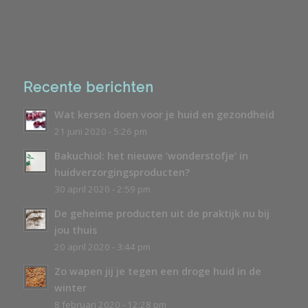
Recente berichten
Wat kersen doen voor je huid en gezondheid
21 juni 2020 - 5:26 pm
Bakuchiol: het nieuwe ‘wonderstofje’ in
huidverzorgingsproducten?
30 april 2020 - 2:59 pm
De geheime producten uit de praktijk nu bij
jou thuis
20 april 2020 - 3:44 pm
Zo wapen jij je tegen een droge huid in de
winter
8 februari 2020 - 12:28 pm