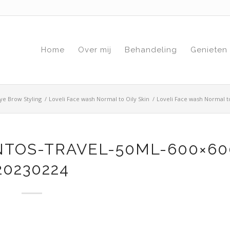
Home
Over mij
Behandeling
Genieten
ye Brow Styling
/
Loveli Face wash Normal to Oily Skin
/
Loveli Face wash Normal to
NTOS-TRAVEL-50ML-600×60
20230224