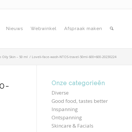
Nieuws
Webwinkel
Afspraak maken
 Oily Skin – 50 ml
/
Loveli-face-wash-NTOS-travel-50ml-600×600-20230224
Onze categorieën
0-
Diverse
Good food, tastes better
Inspanning
Ontspanning
Skincare & Facials