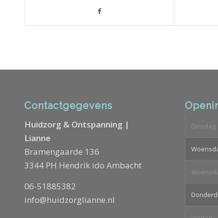
Contactgegevens
Openin
Huidzorg & Ontspanning |
Dinsdag
Lianne
Woensd
Bramengaarde 136
3344 PH Hendrik ido Ambacht
Woensd
06-51885382
Donderd
info@huidzorglianne.nl
Vrijdag