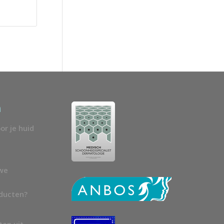
n
or je huid
uwe
oducten?