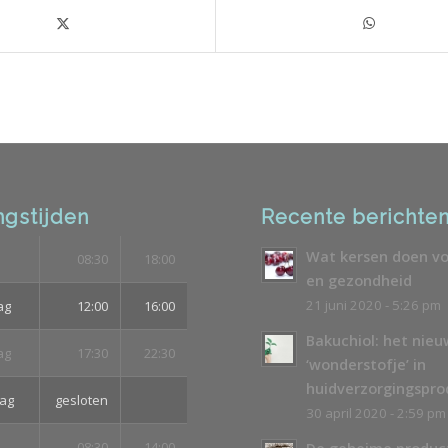
gstijden
Recente berichte
Wat kersen doen vo
08:30
18:00
en gezondheid
21 juni 2020 - 5:26 pm
ag
12:00
16:00
Bakuchiol: het nie
ag
17:30
22:30
‘wonderstofje’ in
huidverzorgingspr
ag
gesloten
30 april 2020 - 2:59 pm
08:30
14:00