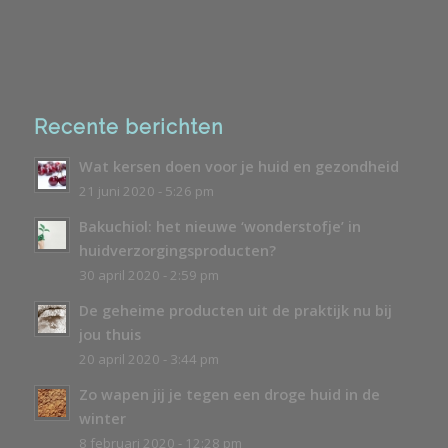
Recente berichten
Wat kersen doen voor je huid en gezondheid
21 juni 2020 - 5:26 pm
Bakuchiol: het nieuwe ‘wonderstofje’ in
huidverzorgingsproducten?
30 april 2020 - 2:59 pm
De geheime producten uit de praktijk nu bij
jou thuis
20 april 2020 - 3:44 pm
Zo wapen jij je tegen een droge huid in de
winter
8 februari 2020 - 12:28 pm