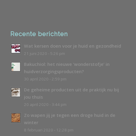
Recente berichten
Wat kersen doen voor je huid en gezondheid
21 juni 2020 - 5:26 pm
Bakuchiol: het nieuwe ‘wonderstofje’ in
huidverzorgingsproducten?
30 april 2020 - 2:59 pm
De geheime producten uit de praktijk nu bij
jou thuis
20 april 2020 - 3:44 pm
Zo wapen jij je tegen een droge huid in de
winter
8 februari 2020 - 12:28 pm