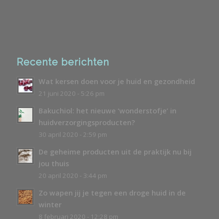
Recente berichten
Wat kersen doen voor je huid en gezondheid
21 juni 2020 - 5:26 pm
Bakuchiol: het nieuwe ‘wonderstofje’ in
huidverzorgingsproducten?
30 april 2020 - 2:59 pm
De geheime producten uit de praktijk nu bij
jou thuis
20 april 2020 - 3:44 pm
Zo wapen jij je tegen een droge huid in de
winter
8 februari 2020 - 12:28 pm