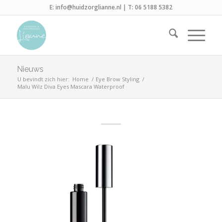
E:
info@huidzorglianne.nl
| T:
06 5188 5382
Nieuws
U bevindt zich hier:
Home
/
Eye Brow Styling
/
Malu Wilz Diva Eyes Mascara Waterproof