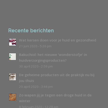
Recente berichten
Wat kersen doen voor je huid en gezondheid
21 juni 2020 - 5:26 pm
Bakuchiol: het nieuwe ‘wonderstofje’ in
huidverzorgingsproducten?
30 april 2020 - 2:59 pm
De geheime producten uit de praktijk nu bij
jou thuis
20 april 2020 - 3:44 pm
Zo wapen jij je tegen een droge huid in de
winter
8 februari 2020 - 12:28 pm