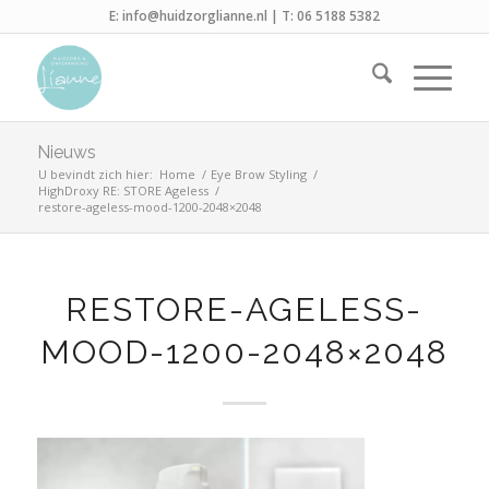
E:
info@huidzorglianne.nl
| T:
06 5188 5382
Nieuws
U bevindt zich hier:
Home
/
Eye Brow Styling
/
HighDroxy RE: STORE Ageless
/
restore-ageless-mood-1200-2048×2048
RESTORE-AGELESS-
MOOD-1200-2048×2048