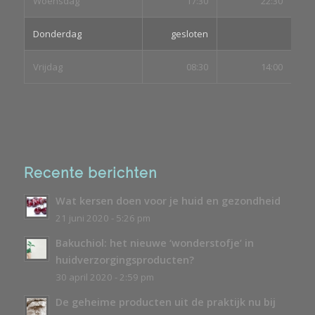
Woensdag
17:30
22:30
Donderdag
gesloten
Vrijdag
08:30
14:00
Recente berichten
Wat kersen doen voor je huid en gezondheid
21 juni 2020 - 5:26 pm
Bakuchiol: het nieuwe ‘wonderstofje’ in
huidverzorgingsproducten?
30 april 2020 - 2:59 pm
De geheime producten uit de praktijk nu bij