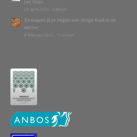
jou thuis
20 april 2020 - 3:44 pm
Zo wapen jij je tegen een droge huid in de
winter
8 februari 2020 - 12:28 pm