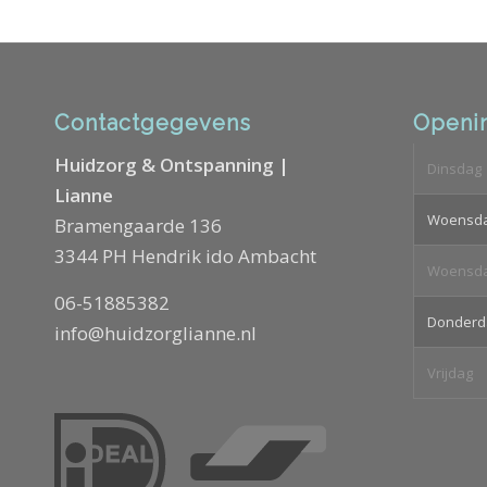
Contactgegevens
Openin
Huidzorg & Ontspanning |
Dinsdag
Lianne
Woensd
Bramengaarde 136
3344 PH Hendrik ido Ambacht
Woensd
06-51885382
Donderd
info@huidzorglianne.nl
Vrijdag