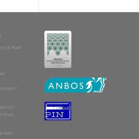
n
or je huid
uwe
oducten?
ten uit
u thuis
en een