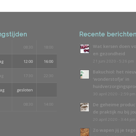
gstijden
Recente berichte
Wat kersen doen vo
08:30
18:00
en gezondheid
21 juni 2020 - 5:26 pm
ag
12:00
16:00
Bakuchiol: het nie
ag
17:30
22:30
‘wonderstofje’ in
huidverzorgingspr
ag
gesloten
30 april 2020 - 2:59 pm
08:30
14:00
De geheime produc
de praktijk nu bij jo
20 april 2020 - 3:44 pm
Zo wapen jij je teg