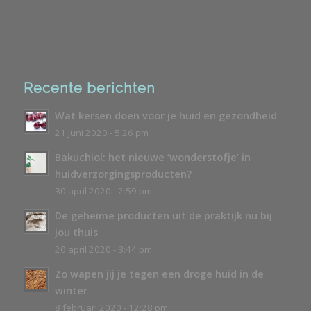
Recente berichten
Wat kersen doen voor je huid en gezondheid
21 juni 2020 - 5:26 pm
Bakuchiol: het nieuwe ‘wonderstofje’ in
huidverzorgingsproducten?
30 april 2020 - 2:59 pm
De geheime producten uit de praktijk nu bij
jou thuis
20 april 2020 - 3:44 pm
Zo wapen jij je tegen een droge huid in de
winter
8 februari 2020 - 12:28 pm