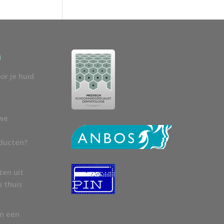
n
or je huid
uwe
oducten?
ten uit
u thuis
en een