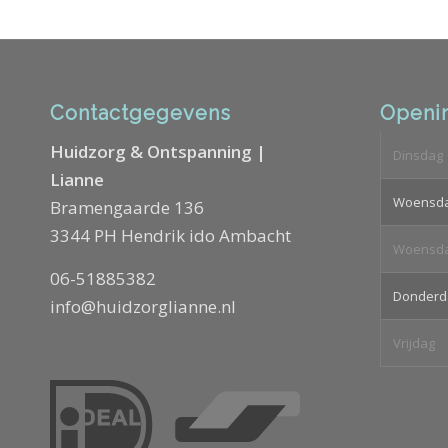
Contactgegevens
Openin
Huidzorg & Ontspanning |
Dinsdag
Lianne
Woensd
Bramengaarde 136
3344 PH Hendrik ido Ambacht
Woensd
06-51885382
Donderd
info@huidzorglianne.nl
Vrijdag