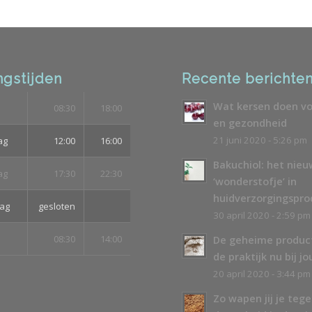
gstijden
Recente berichte
Wat kersen doen vo
08:30
18:00
en gezondheid
21 juni 2020 - 5:26 pm
ag
12:00
16:00
Bakuchiol: het nie
ag
17:30
22:30
‘wonderstofje’ in
huidverzorgingspr
ag
gesloten
30 april 2020 - 2:59 pm
08:30
14:00
De geheime produc
de praktijk nu bij jo
20 april 2020 - 3:44 pm
Zo wapen jij je teg