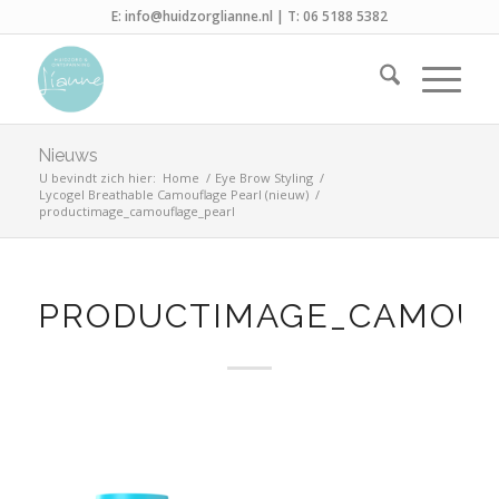
E:
info@huidzorglianne.nl
| T:
06 5188 5382
Nieuws
U bevindt zich hier:
Home
/
Eye Brow Styling
/
Lycogel Breathable Camouflage Pearl (nieuw)
/
productimage_camouflage_pearl
PRODUCTIMAGE_CAMOUF