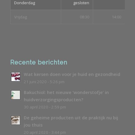
Donderdag
gesloten
Vrijdag
08:30
14:00
Recente berichten
Wat kersen doen voor je huid en gezondheid
21 juni 2020 - 5:26 pm
Bakuchiol: het nieuwe ‘wonderstofje’ in
huidverzorgingsproducten?
30 april 2020 - 2:59 pm
De geheime producten uit de praktijk nu bij
jou thuis
20 april 2020 - 3:44 pm