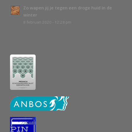
Zo wapen jij je tegen een droge huid in de
winter
8 februari 2020 - 12:28 pm