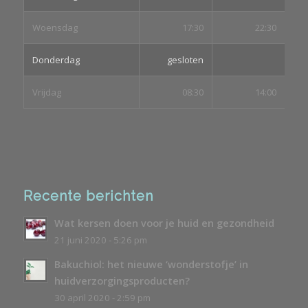
Woensdag
17:30
22:30
Donderdag
gesloten
Vrijdag
08:30
14:00
Recente berichten
Wat kersen doen voor je huid en gezondheid
21 juni 2020 - 5:26 pm
Bakuchiol: het nieuwe ‘wonderstofje’ in
huidverzorgingsproducten?
30 april 2020 - 2:59 pm