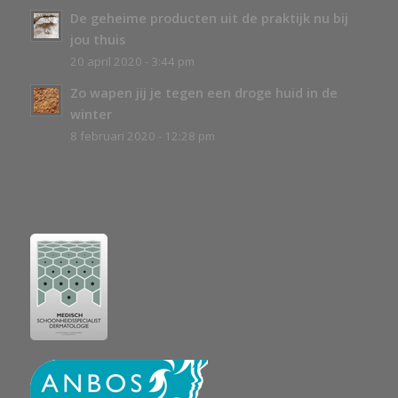
De geheime producten uit de praktijk nu bij
jou thuis
20 april 2020 - 3:44 pm
Zo wapen jij je tegen een droge huid in de
winter
8 februari 2020 - 12:28 pm