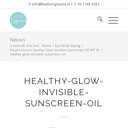
E:
info@huidzorglianne.nl
| T:
06 5188 5382
Nieuws
U bevindt zich hier:
Home
/
Eye Brow Styling
/
Paula’s Choice Healthy Glow Invisible Sunscreen Oil SPF 30
/
healthy-glow-invisible-sunscreen-oil
HEALTHY-GLOW-
INVISIBLE-
SUNSCREEN-OIL