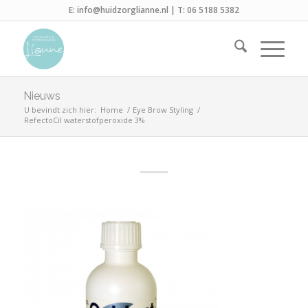
E:
info@huidzorglianne.nl
| T:
06 5188 5382
Nieuws
U bevindt zich hier:
Home
/
Eye Brow Styling
/
RefectoCil waterstofperoxide 3%