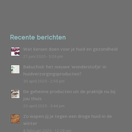
Recente berichten
Wat kersen doen voor je huid en gezondheid
21 juni 2020 - 5:26 pm
Bakuchiol: het nieuwe ‘wonderstofje’ in
huidverzorgingsproducten?
30 april 2020 - 2:59 pm
De geheime producten uit de praktijk nu bij
jou thuis
20 april 2020 - 3:44 pm
Zo wapen jij je tegen een droge huid in de
winter
8 februari 2020 - 12:28 pm