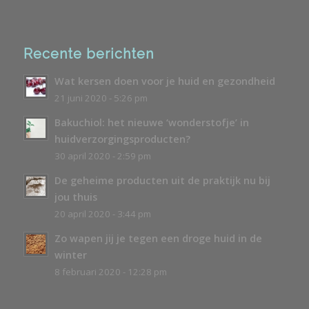
Recente berichten
Wat kersen doen voor je huid en gezondheid
21 juni 2020 - 5:26 pm
Bakuchiol: het nieuwe ‘wonderstofje’ in
huidverzorgingsproducten?
30 april 2020 - 2:59 pm
De geheime producten uit de praktijk nu bij
jou thuis
20 april 2020 - 3:44 pm
Zo wapen jij je tegen een droge huid in de
winter
8 februari 2020 - 12:28 pm