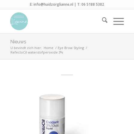
E:
info@huidzorglianne.nl
| T:
06 5188 5382
Nieuws
U bevindt zich hier:
Home
/
Eye Brow Styling
/
RefectoCil waterstofperoxide 3%