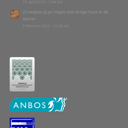
20 april 2020 - 3:44 pm
Zo wapen jij je tegen een droge huid in de
winter
8 februari 2020 - 12:28 pm