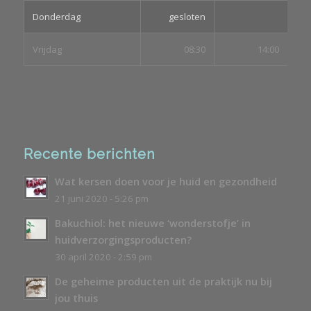
Donderdag
gesloten
Vrijdag
08:30
14:00
Recente berichten
Wat kersen doen voor je huid en gezondheid
21 juni 2020 - 5:26 pm
Bakuchiol: het nieuwe ‘wonderstofje’ in
huidverzorgingsproducten?
30 april 2020 - 2:59 pm
De geheime producten uit de praktijk nu bij
jou thuis