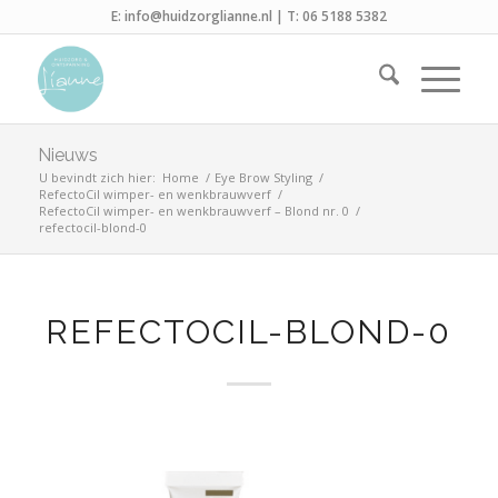
E:
info@huidzorglianne.nl
| T:
06 5188 5382
Nieuws
U bevindt zich hier:
Home
/
Eye Brow Styling
/
RefectoCil wimper- en wenkbrauwverf
/
RefectoCil wimper- en wenkbrauwverf – Blond nr. 0
/
refectocil-blond-0
REFECTOCIL-BLOND-0