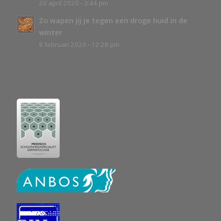
20 april 2020 - 3:44 pm
Zo wapen jij je tegen een droge huid in de
winter
8 februari 2020 - 12:28 pm