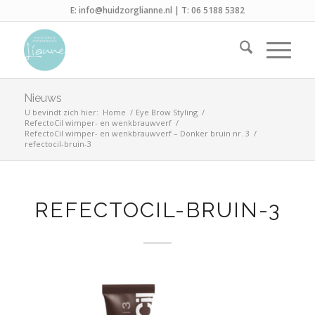
E:
info@huidzorglianne.nl
| T:
06 5188 5382
Nieuws
U bevindt zich hier:
Home
/
Eye Brow Styling
/
RefectoCil wimper- en wenkbrauwverf
/
RefectoCil wimper- en wenkbrauwverf – Donker bruin nr. 3
/
refectocil-bruin-3
REFECTOCIL-BRUIN-3