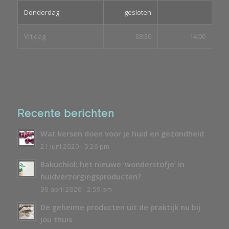
Donderdag
gesloten
Vrijdag
08:30
14:00
Recente berichten
Wat kersen doen voor je huid en gezondheid
21 juni 2020 - 5:26 pm
Bakuchiol: het nieuwe ‘wonderstofje’ in
huidverzorgingsproducten?
30 april 2020 - 2:59 pm
De geheime producten uit de praktijk nu bij
jou thuis