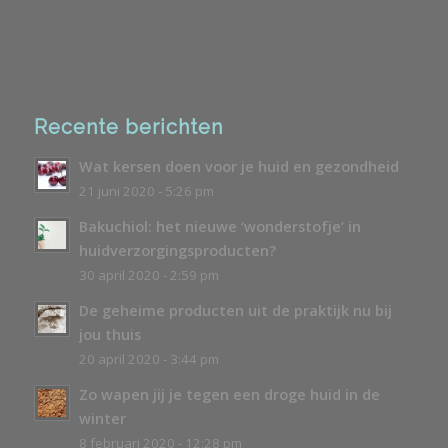
Recente berichten
Wat kersen doen voor je huid en gezondheid
21 juni 2020 - 5:26 pm
Bakuchiol: het nieuwe ‘wonderstofje’ in
huidverzorgingsproducten?
30 april 2020 - 2:59 pm
De geheime producten uit de praktijk nu bij
jou thuis
20 april 2020 - 3:44 pm
Zo wapen jij je tegen een droge huid in de
winter
8 februari 2020 - 12:28 pm