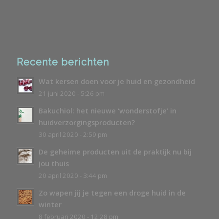
Recente berichten
Wat kersen doen voor je huid en gezondheid
21 juni 2020 - 5:26 pm
Bakuchiol: het nieuwe ‘wonderstofje’ in
huidverzorgingsproducten?
30 april 2020 - 2:59 pm
De geheime producten uit de praktijk nu bij
jou thuis
20 april 2020 - 3:44 pm
Zo wapen jij je tegen een droge huid in de
winter
8 februari 2020 - 12:28 pm