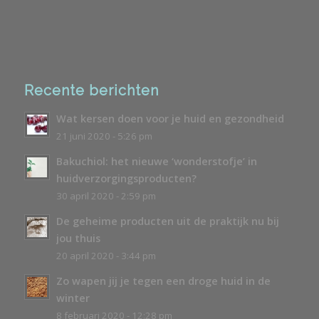
Recente berichten
Wat kersen doen voor je huid en gezondheid
21 juni 2020 - 5:26 pm
Bakuchiol: het nieuwe ‘wonderstofje’ in
huidverzorgingsproducten?
30 april 2020 - 2:59 pm
De geheime producten uit de praktijk nu bij
jou thuis
20 april 2020 - 3:44 pm
Zo wapen jij je tegen een droge huid in de
winter
8 februari 2020 - 12:28 pm