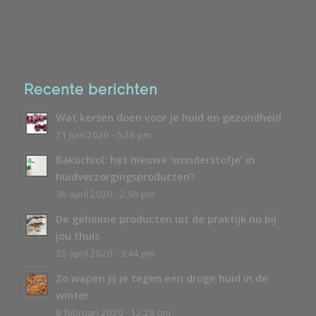
Recente berichten
Wat kersen doen voor je huid en gezondheid
21 juni 2020 - 5:26 pm
Bakuchiol: het nieuwe ‘wonderstofje’ in
huidverzorgingsproducten?
30 april 2020 - 2:59 pm
De geheime producten uit de praktijk nu bij
jou thuis
20 april 2020 - 3:44 pm
Zo wapen jij je tegen een droge huid in de
winter
8 februari 2020 - 12:28 pm