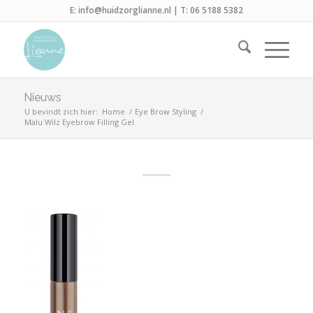
E:
info@huidzorglianne.nl
| T:
06 5188 5382
Nieuws
U bevindt zich hier:
Home
/
Eye Brow Styling
/
Malu Wilz Eyebrow Filling Gel