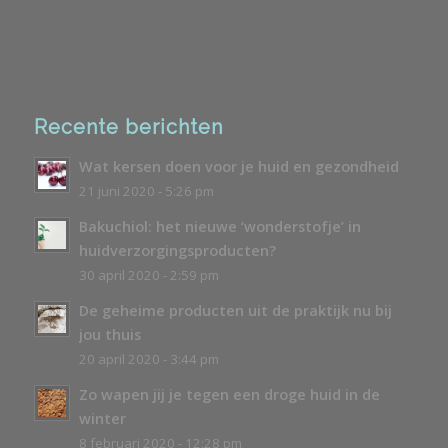
Recente berichten
Wat kersen doen voor je huid en gezondheid
21 juni 2020 - 5:26 pm
Bakuchiol: het nieuwe ‘wonderstofje’ in
huidverzorgingsproducten?
30 april 2020 - 2:59 pm
De geheime producten uit de praktijk nu bij
jou thuis
20 april 2020 - 3:44 pm
Zo wapen jij je tegen een droge huid in de
winter
8 februari 2020 - 12:28 pm