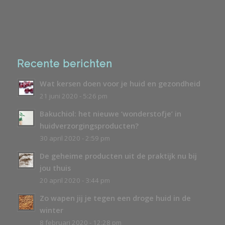
Recente berichten
Wat kersen doen voor je huid en gezondheid
21 juni 2020 - 5:26 pm
Bakuchiol: het nieuwe ‘wonderstofje’ in
huidverzorgingsproducten?
30 april 2020 - 2:59 pm
De geheime producten uit de praktijk nu bij
jou thuis
20 april 2020 - 3:44 pm
Zo wapen jij je tegen een droge huid in de
winter
8 februari 2020 - 12:28 pm