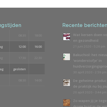
gstijden
Recente berichte
Wat kersen doen vo
08:30
18:00
en gezondheid
21 juni 2020 - 5:26 pm
ag
12:00
16:00
Bakuchiol: het nie
ag
17:30
22:30
‘wonderstofje’ in
huidverzorgingspr
ag
gesloten
30 april 2020 - 2:59 pm
08:30
14:00
De geheime produc
de praktijk nu bij jo
20 april 2020 - 3:44 pm
Zo wapen jij je teg
droge huid in de wi