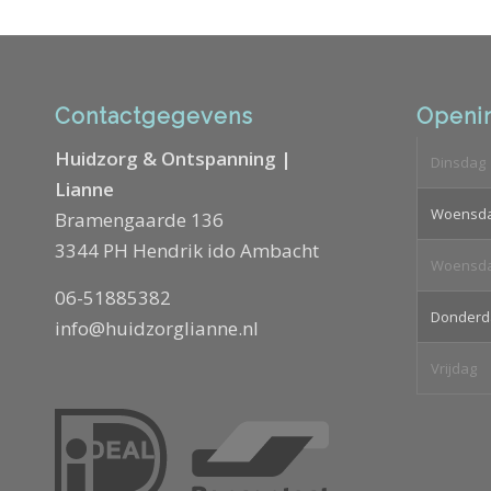
Contactgegevens
Openin
Huidzorg & Ontspanning |
Dinsdag
Lianne
Woensd
Bramengaarde 136
3344 PH Hendrik ido Ambacht
Woensd
06-51885382
Donderd
info@huidzorglianne.nl
Vrijdag