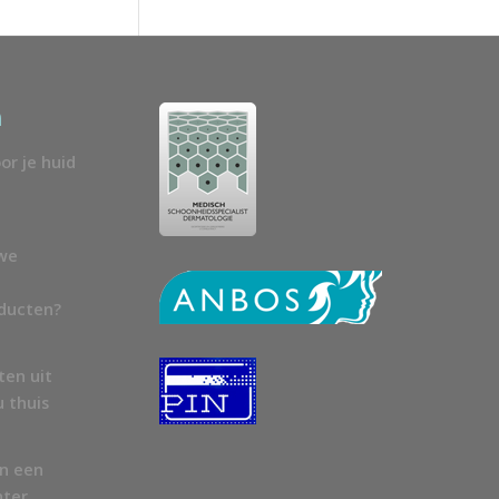
n
or je huid
uwe
oducten?
ten uit
u thuis
en een
nter