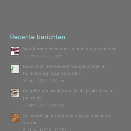
Recente berichten
Wat kersen doen voor je huid en gezondheid
21 juni 2020 - 5:26 pm
Bakuchiol: het nieuwe ‘wonderstofje’ in
huidverzorgingsproducten?
30 april 2020 - 2:59 pm
De geheime producten uit de praktijk nu bij
jou thuis
20 april 2020 - 3:44 pm
Zo wapen jij je tegen een droge huid in de
winter
8 februari 2020 - 12:28 pm