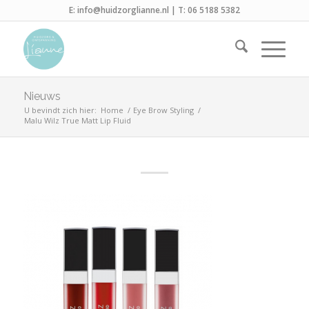
E:
info@huidzorglianne.nl
| T:
06 5188 5382
Nieuws
U bevindt zich hier:
Home
/
Eye Brow Styling
/
Malu Wilz True Matt Lip Fluid