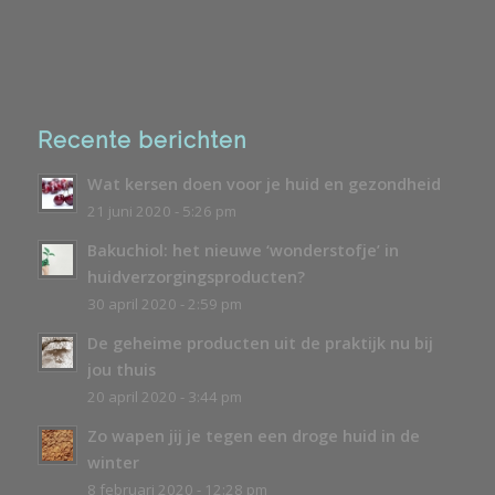
Recente berichten
Wat kersen doen voor je huid en gezondheid
21 juni 2020 - 5:26 pm
Bakuchiol: het nieuwe ‘wonderstofje’ in
huidverzorgingsproducten?
30 april 2020 - 2:59 pm
De geheime producten uit de praktijk nu bij
jou thuis
20 april 2020 - 3:44 pm
Zo wapen jij je tegen een droge huid in de
winter
8 februari 2020 - 12:28 pm