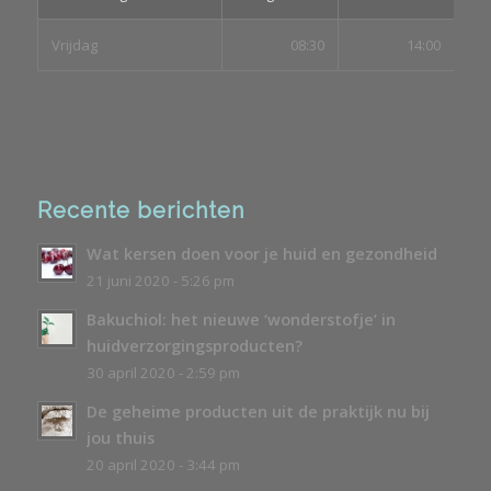
Vrijdag
08:30
14:00
Recente berichten
Wat kersen doen voor je huid en gezondheid
21 juni 2020 - 5:26 pm
Bakuchiol: het nieuwe ‘wonderstofje’ in
huidverzorgingsproducten?
30 april 2020 - 2:59 pm
De geheime producten uit de praktijk nu bij
jou thuis
20 april 2020 - 3:44 pm