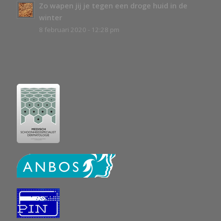
Zo wapen jij je tegen een droge huid in de
winter
8 februari 2020 - 12:28 pm