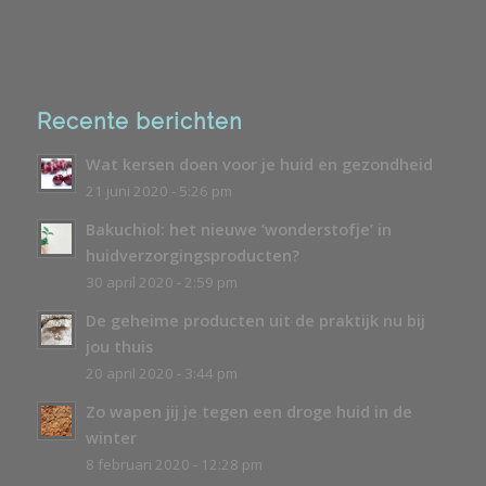
Recente berichten
Wat kersen doen voor je huid en gezondheid
21 juni 2020 - 5:26 pm
Bakuchiol: het nieuwe ‘wonderstofje’ in
huidverzorgingsproducten?
30 april 2020 - 2:59 pm
De geheime producten uit de praktijk nu bij
jou thuis
20 april 2020 - 3:44 pm
Zo wapen jij je tegen een droge huid in de
winter
8 februari 2020 - 12:28 pm