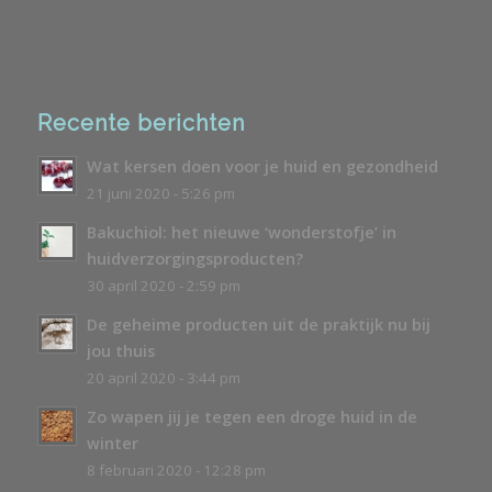
Recente berichten
Wat kersen doen voor je huid en gezondheid
21 juni 2020 - 5:26 pm
Bakuchiol: het nieuwe ‘wonderstofje’ in
huidverzorgingsproducten?
30 april 2020 - 2:59 pm
De geheime producten uit de praktijk nu bij
jou thuis
20 april 2020 - 3:44 pm
Zo wapen jij je tegen een droge huid in de
winter
8 februari 2020 - 12:28 pm