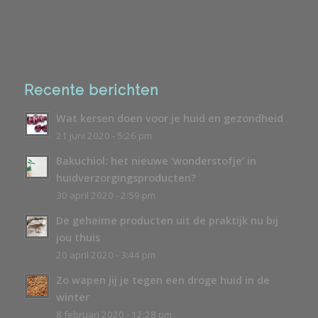
Recente berichten
Wat kersen doen voor je huid en gezondheid
21 juni 2020 - 5:26 pm
Bakuchiol: het nieuwe ‘wonderstofje’ in
huidverzorgingsproducten?
30 april 2020 - 2:59 pm
De geheime producten uit de praktijk nu bij
jou thuis
20 april 2020 - 3:44 pm
Zo wapen jij je tegen een droge huid in de
winter
8 februari 2020 - 12:28 pm