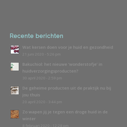
Recente berichten
Wat kersen doen voor je huid en gezondheid
21 juni 2020 - 5:26 pm
Bakuchiol: het nieuwe ‘wonderstofje’ in
huidverzorgingsproducten?
30 april 2020 - 2:59 pm
De geheime producten uit de praktijk nu bij
jou thuis
20 april 2020 - 3:44 pm
Zo wapen jij je tegen een droge huid in de
winter
8 februari 2020 - 12:28 pm