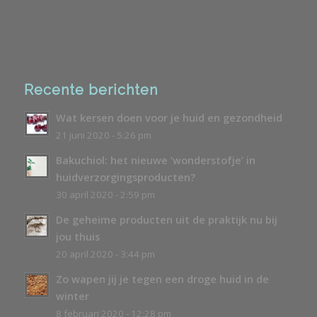
Recente berichten
Wat kersen doen voor je huid en gezondheid
21 juni 2020 - 5:26 pm
Bakuchiol: het nieuwe ‘wonderstofje’ in
huidverzorgingsproducten?
30 april 2020 - 2:59 pm
De geheime producten uit de praktijk nu bij
jou thuis
20 april 2020 - 3:44 pm
Zo wapen jij je tegen een droge huid in de
winter
8 februari 2020 - 12:28 pm