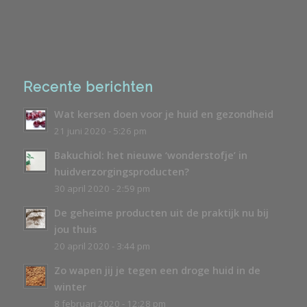
Recente berichten
Wat kersen doen voor je huid en gezondheid
21 juni 2020 - 5:26 pm
Bakuchiol: het nieuwe ‘wonderstofje’ in
huidverzorgingsproducten?
30 april 2020 - 2:59 pm
De geheime producten uit de praktijk nu bij
jou thuis
20 april 2020 - 3:44 pm
Zo wapen jij je tegen een droge huid in de
winter
8 februari 2020 - 12:28 pm