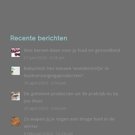
Recente berichten
Wat kersen doen voor je huid en gezondheid
21 juni 2020 - 5:26 pm
Bakuchiol: het nieuwe ‘wonderstofje’ in
huidverzorgingsproducten?
30 april 2020 - 2:59 pm
De geheime producten uit de praktijk nu bij
jou thuis
20 april 2020 - 3:44 pm
Zo wapen jij je tegen een droge huid in de
winter
8 februari 2020 - 12:28 pm