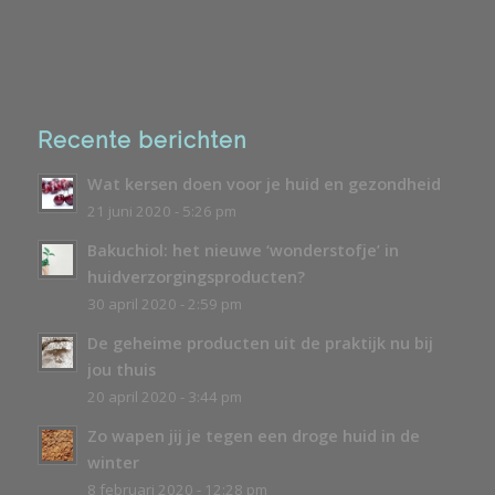
Recente berichten
Wat kersen doen voor je huid en gezondheid
21 juni 2020 - 5:26 pm
Bakuchiol: het nieuwe ‘wonderstofje’ in
huidverzorgingsproducten?
30 april 2020 - 2:59 pm
De geheime producten uit de praktijk nu bij
jou thuis
20 april 2020 - 3:44 pm
Zo wapen jij je tegen een droge huid in de
winter
8 februari 2020 - 12:28 pm