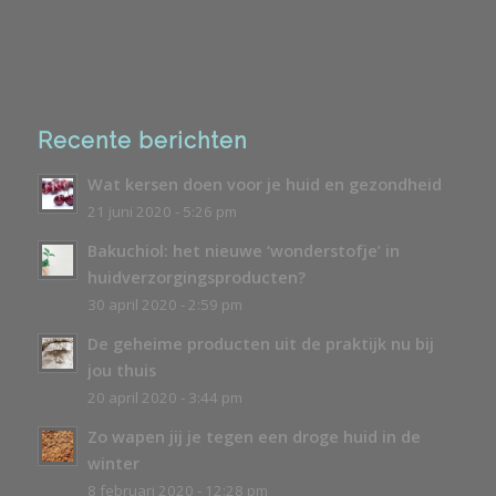
Recente berichten
Wat kersen doen voor je huid en gezondheid
21 juni 2020 - 5:26 pm
Bakuchiol: het nieuwe ‘wonderstofje’ in
huidverzorgingsproducten?
30 april 2020 - 2:59 pm
De geheime producten uit de praktijk nu bij
jou thuis
20 april 2020 - 3:44 pm
Zo wapen jij je tegen een droge huid in de
winter
8 februari 2020 - 12:28 pm