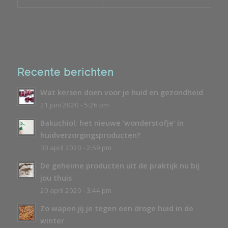
Recente berichten
Wat kersen doen voor je huid en gezondheid
21 juni 2020 - 5:26 pm
Bakuchiol: het nieuwe ‘wonderstofje’ in
huidverzorgingsproducten?
30 april 2020 - 2:59 pm
De geheime producten uit de praktijk nu bij
jou thuis
20 april 2020 - 3:44 pm
Zo wapen jij je tegen een droge huid in de
winter