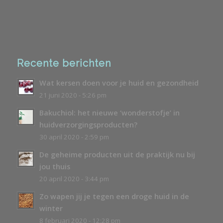
Recente berichten
Wat kersen doen voor je huid en gezondheid
21 juni 2020 - 5:26 pm
Bakuchiol: het nieuwe ‘wonderstofje’ in
huidverzorgingsproducten?
30 april 2020 - 2:59 pm
De geheime producten uit de praktijk nu bij
jou thuis
20 april 2020 - 3:44 pm
Zo wapen jij je tegen een droge huid in de
winter
8 februari 2020 - 12:28 pm