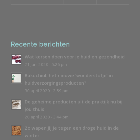
Recente berichten
Wat kersen doen voor je huid en gezondheid
21 juni 2020 - 5:26 pm
Bakuchiol: het nieuwe ‘wonderstofje’ in
huidverzorgingsproducten?
30 april 2020 - 2:59 pm
De geheime producten uit de praktijk nu bij
jou thuis
20 april 2020 - 3:44 pm
Zo wapen jij je tegen een droge huid in de
winter