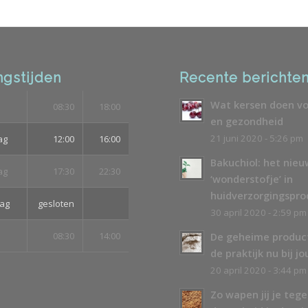
gstijden
Recente berichte
Wat kersen doen vo
08:30
18:00
en gezondheid
21 juni 2020 - 5:26 pm
ag
12:00
16:00
Bakuchiol: het nie
ag
17:30
22:30
‘wonderstofje’ in
huidverzorgingspr
ag
gesloten
30 april 2020 - 2:59 pm
08:30
14:00
De geheime produc
de praktijk nu bij jo
20 april 2020 - 3:44 pm
Zo wapen jij je teg