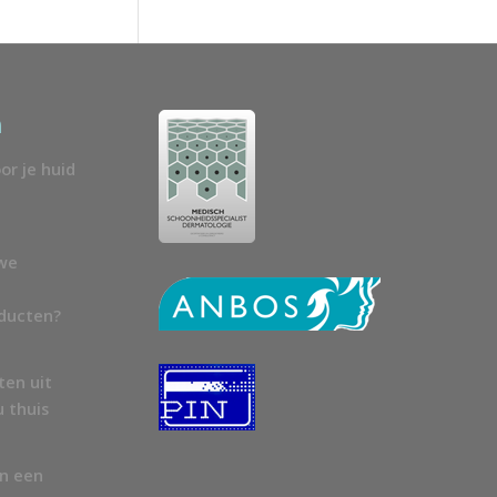
n
or je huid
uwe
oducten?
ten uit
u thuis
en een