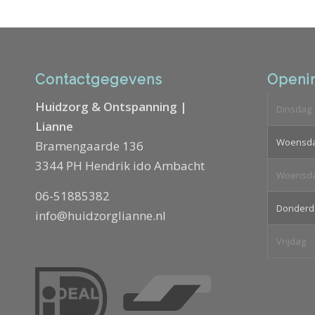
Contactgegevens
Openin
Huidzorg & Ontspanning |
Dinsdag
Lianne
Woensd
Bramengaarde 136
3344 PH Hendrik ido Ambacht
Woensd
06-51885382
Donderd
info@huidzorglianne.nl
Vrijdag