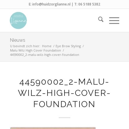
E:
info@huidzorglianne.nl
| T:
06 5188 5382
Nieuws
U bevindt zich hier:
Home
/
Eye Brow Styling
/
Malu Wilz High Cover Foundation
/
44590002_2-malu-wilz-high-cover-foundation
44590002_2-MALU-
WILZ-HIGH-COVER-
FOUNDATION