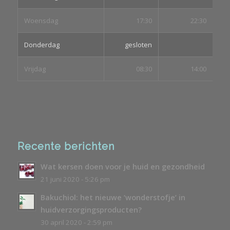
Woensdag
17:30
22:30
Donderdag
gesloten
Vrijdag
08:30
14:00
Recente berichten
Wat kersen doen voor je huid en gezondheid
21 juni 2020 - 5:26 pm
Bakuchiol: het nieuwe ‘wonderstofje’ in
huidverzorgingsproducten?
30 april 2020 - 2:59 pm