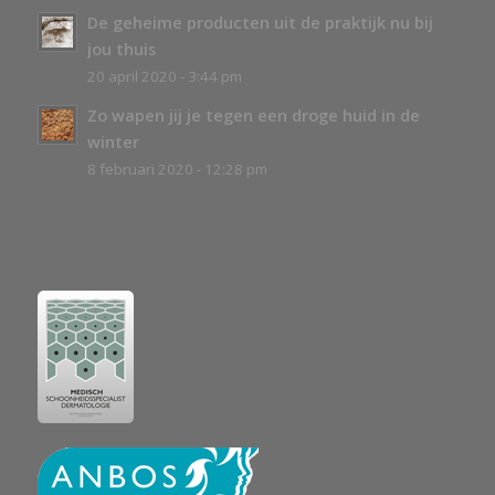
De geheime producten uit de praktijk nu bij
jou thuis
20 april 2020 - 3:44 pm
Zo wapen jij je tegen een droge huid in de
winter
8 februari 2020 - 12:28 pm