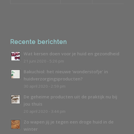
Recente berichten
Wat kersen doen voor je huid en gezondheid
21 juni 2020 - 5:26 pm
Bakuchiol: het nieuwe ‘wonderstofje’ in
huidverzorgingsproducten?
30 april 2020 - 2:59 pm
De geheime producten uit de praktijk nu bij
jou thuis
20 april 2020 - 3:44 pm
Zo wapen jij je tegen een droge huid in de
winter