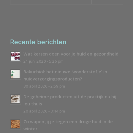
Recente berichten
Wat kersen doen voor je huid en gezondheid
21 juni 2020 - 5:26 pm
Bakuchiol: het nieuwe ‘wonderstofje’ in
huidverzorgingsproducten?
30 april 2020 - 2:59 pm
De geheime producten uit de praktijk nu bij
jou thuis
20 april 2020 - 3:44 pm
Zo wapen jij je tegen een droge huid in de
winter