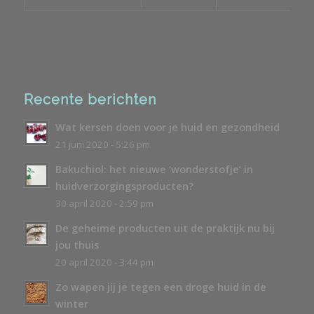
Recente berichten
Wat kersen doen voor je huid en gezondheid
21 juni 2020 - 5:26 pm
Bakuchiol: het nieuwe ‘wonderstofje’ in
huidverzorgingsproducten?
30 april 2020 - 2:59 pm
De geheime producten uit de praktijk nu bij
jou thuis
20 april 2020 - 3:44 pm
Zo wapen jij je tegen een droge huid in de
winter