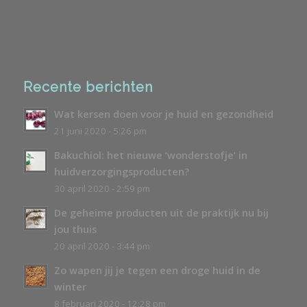
Recente berichten
Wat kersen doen voor je huid en gezondheid
21 juni 2020 - 5:26 pm
Bakuchiol: het nieuwe ‘wonderstofje’ in
huidverzorgingsproducten?
30 april 2020 - 2:59 pm
De geheime producten uit de praktijk nu bij
jou thuis
20 april 2020 - 3:44 pm
Zo wapen jij je tegen een droge huid in de
winter
8 februari 2020 - 12:28 pm