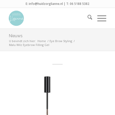
E:
info@huidzorglianne.nl
| T:
06 5188 5382
Nieuws
U bevindt zich hier:
Home
/
Eye Brow Styling
/
Malu Wilz Eyebrow Filling Gel