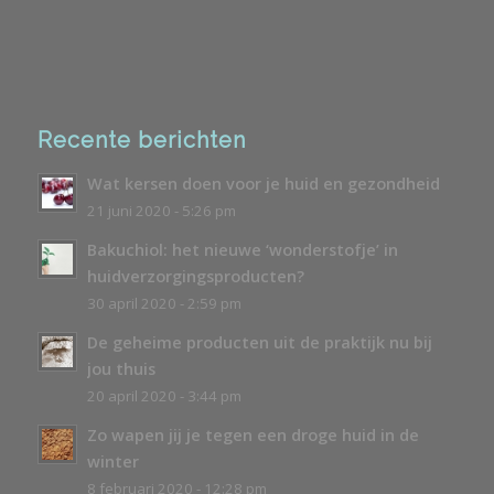
Recente berichten
Wat kersen doen voor je huid en gezondheid
21 juni 2020 - 5:26 pm
Bakuchiol: het nieuwe ‘wonderstofje’ in
huidverzorgingsproducten?
30 april 2020 - 2:59 pm
De geheime producten uit de praktijk nu bij
jou thuis
20 april 2020 - 3:44 pm
Zo wapen jij je tegen een droge huid in de
winter
8 februari 2020 - 12:28 pm